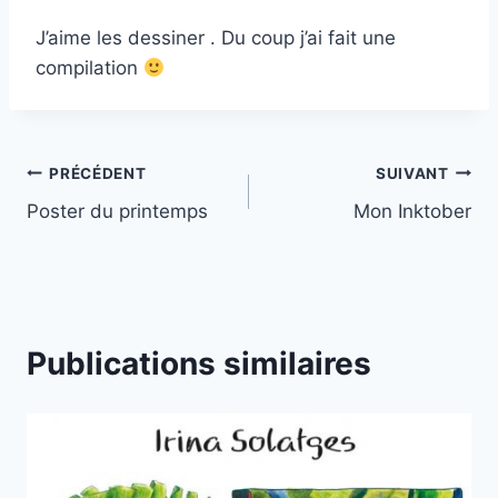
J’aime les dessiner . Du coup j’ai fait une
compilation
Navigation
PRÉCÉDENT
SUIVANT
Poster du printemps
Mon Inktober
de
l’article
Publications similaires