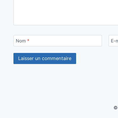
Nom
*
E-
©