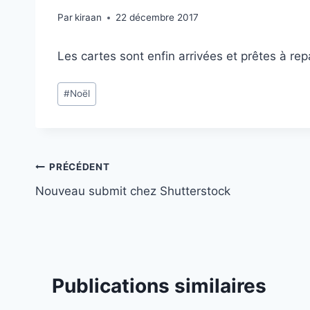
Par
kiraan
22 décembre 2017
Les cartes sont enfin arrivées et prêtes à rep
Étiquettes
#
Noël
de
la
publication :
Navigation
PRÉCÉDENT
Nouveau submit chez Shutterstock
de
l’article
Publications similaires