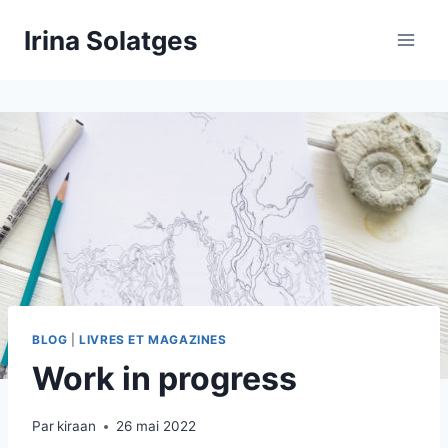
Aller
Irina Solatges
au
contenu
BLOG
|
LIVRES ET MAGAZINES
Work in progress
Par
kiraan
26 mai 2022