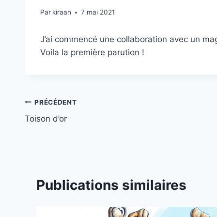
Par
kiraan
7 mai 2021
J’ai commencé une collaboration avec un ma
Voila la première parution !
Navigation
PRÉCÉDENT
Toison d’or
de
l’article
Publications similaires