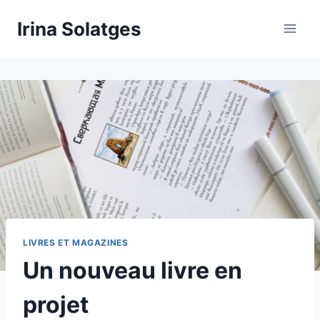
Aller
Irina Solatges
au
contenu
LIVRES ET MAGAZINES
Un nouveau livre en
projet