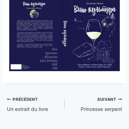
Navigation
PRÉCÉDENT
SUIVANT
Un extrait du livre
Princesse serpent
de
l’article