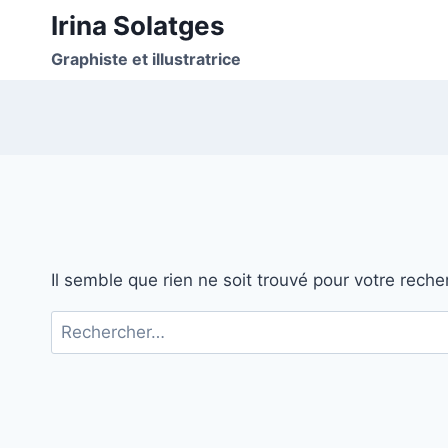
Aller
Irina Solatges
au
Graphiste et illustratrice
contenu
Il semble que rien ne soit trouvé pour votre reche
Rechercher :