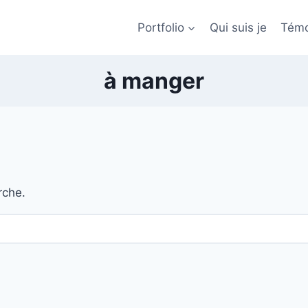
Portfolio
Qui suis je
Témo
à manger
rche.