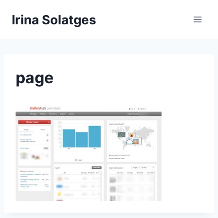
Aller
Irina Solatges
au
contenu
page