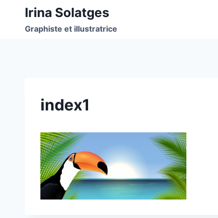
Aller
Irina Solatges
au
Graphiste et illustratrice
contenu
index1