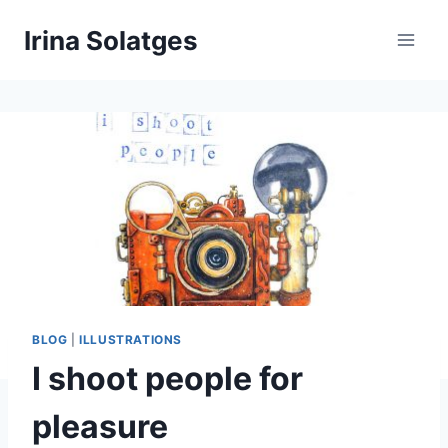
Aller
Irina Solatges
au
contenu
BLOG
|
ILLUSTRATIONS
I shoot people for
pleasure