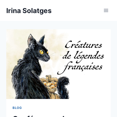
Aller
Irina Solatges
au
contenu
BLOG