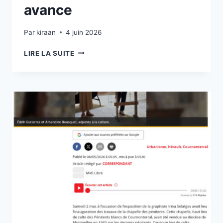
avance
Par
kiraan
4 juin 2026
LE
LIRE LA SUITE
LIVRE
DES
MONSTRES
N’AVANCE
PAS
AUSSI
VITE
QUE
JE
VOUDRAIS
…
MAIS
IL
AVANCE