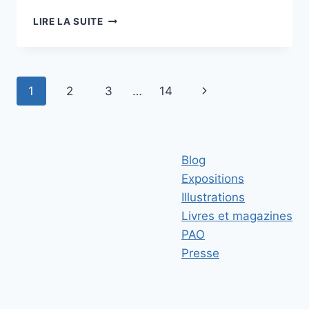
EN
LIRE LA SUITE
COULEUR
OU
EN
N/B?
Navigation
Page
1
2
3
…
14
de
suivante
page
Blog
Expositions
Illustrations
Livres et magazines
PAO
Presse