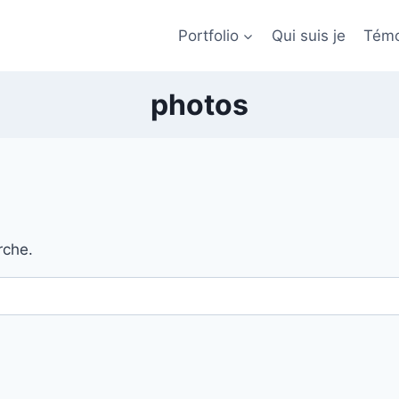
Portfolio
Qui suis je
Témo
photos
rche.