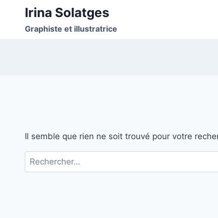
Aller
Irina Solatges
au
Graphiste et illustratrice
contenu
Il semble que rien ne soit trouvé pour votre reche
Rechercher :