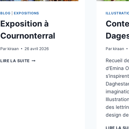
BLOG
|
EXPOSITIONS
ILLUSTRATI
Exposition à
Conte
Cournonterral
Dage
Par
kiraan
26 avril 2026
Par
kiraan
EXPOSITION
Recueil d
LIRE LA SUITE
À
d’Emina O
COURNONTERRAL
s’inspire
Daghestan
imaginatio
Illustrati
des lettri
design de
LIRE LA SU