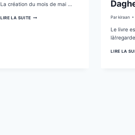
Dagh
La création du mois de mai …
DEEP
Par
kiraan
LIRE LA SUITE
SEA
DREAMS
Le livre es
là!regarde
LIRE LA SU