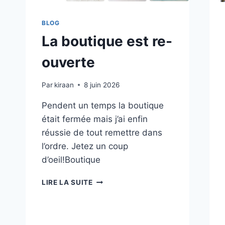
BLOG
La boutique est re-
ouverte
Par
kiraan
8 juin 2026
Pendent un temps la boutique
était fermée mais j’ai enfin
réussie de tout remettre dans
l’ordre. Jetez un coup
d’oeil!Boutique
LA
LIRE LA SUITE
BOUTIQUE
EST
RE-
OUVERTE