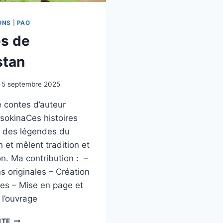
ONS
|
PAO
s de
stan
5 septembre 2025
e contes d’auteur
sokinaCes histoires
nt des légendes du
 et mêlent tradition et
n. Ma contribution : –
ons originales – Création
nes – Mise en page et
 l’ouvrage
CONTES
ITE