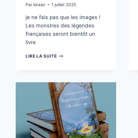
Par
kiraan
1 juillet 2025
je ne fais pas que les images !
Les monstres des légendes
françaises seront bientôt un
livre
UN
LIRE LA SUITE
LIVRE
EN
PRÉPARATION
ET
…