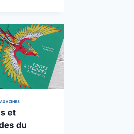
DE
DAGESTAN
MAGAZINES
s et
des du