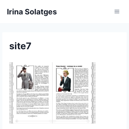
Aller
Irina Solatges
au
contenu
site7