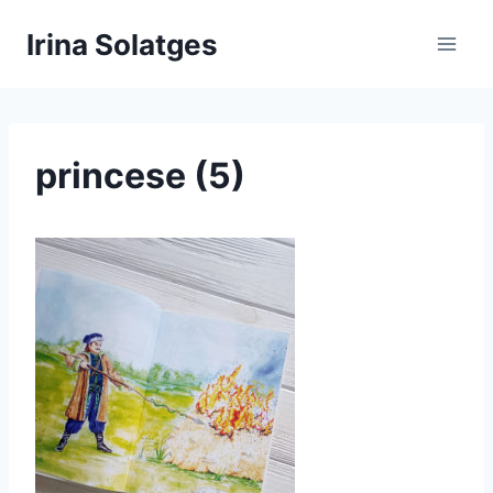
Aller
Irina Solatges
au
contenu
princese (5)