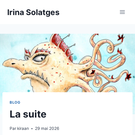
Aller
Irina Solatges
au
contenu
BLOG
La suite
Par
kiraan
29 mai 2026