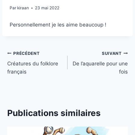
Par
kiraan
23 mai 2022
Personnellement je les aime beaucoup !
Navigation
PRÉCÉDENT
SUIVANT
Créatures du folklore
De l’aquarelle pour une
de
français
fois
l’article
Publications similaires