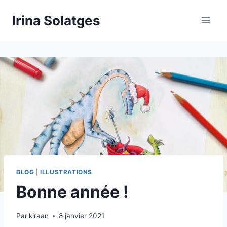
Aller
Irina Solatges
au
contenu
BLOG
|
ILLUSTRATIONS
Bonne année !
Par
kiraan
8 janvier 2021