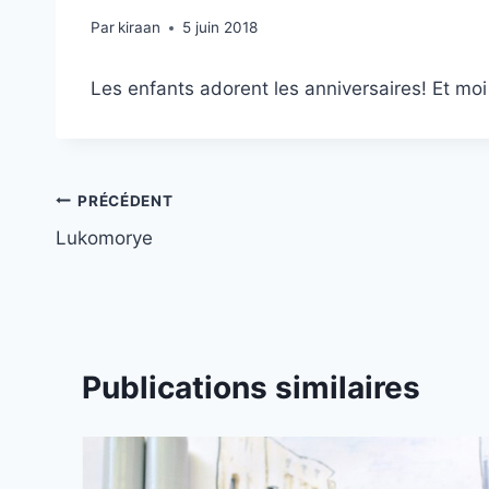
Par
kiraan
5 juin 2018
Les enfants adorent les anniversaires! Et moi 
Navigation
PRÉCÉDENT
Lukomorye
de
l’article
Publications similaires